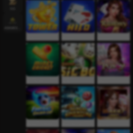
GG
ASKMESLOT
Tower
HILO
Rummy
คริกเก็ตเหมืองแร่
Sic Bo
ปูซอยโก
ฟุตบอลโกลเด้นคัพ
Bingo Adventure
AK47