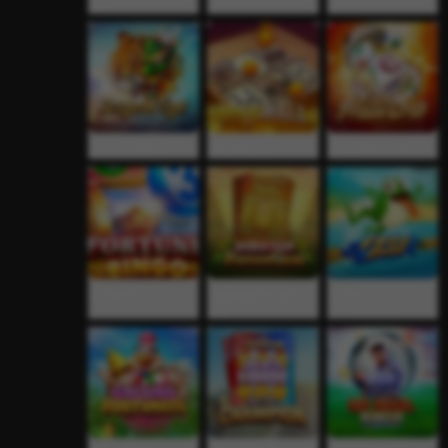
ถล่ม
มังกรและเสือ
ดรอปบอล
Fish Prawn Crab
ฟอร์จูนบิงโก
ขูดอัญมณีแห่งโชค
กบแดช
ลาภ