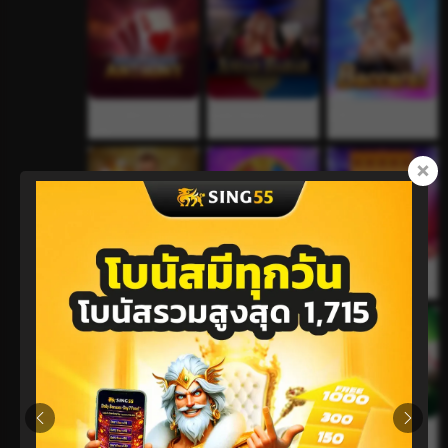
อามาร์ อัคบาร์ แอน
Andar Bahar
บาคาร่า
โทนี
บิ๊ก สมอลล์ คาสิโน
บิงโกคาร์นิวัล
Boxing
รอยัล
Extravaganza
คาลาคาบิงโก
Callbreak
Caribbean Stud