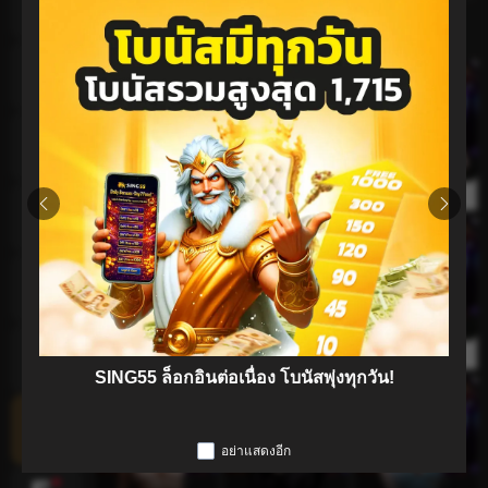
OG
ทั้งหมด
Live
EVO
PP
Baccarat
Speed Baccarat
Dragon Tiger
SEXY
DG
Sic Bo
Roulette
Win Three Cards
SING55 ล็อกอินต่อเนื่อง โบนัสพุ่งทุกวัน!
SA
BG
อย่าแสดงอีก