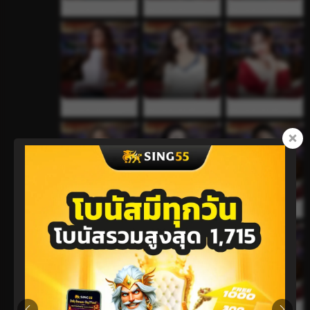
Baccarat D10
Baccarat DG01
Baccarat DG02
Baccarat DG03
Baccarat DG05
Baccarat DG06
Baccarat DG07
Baccarat DG08
Baccarat E1