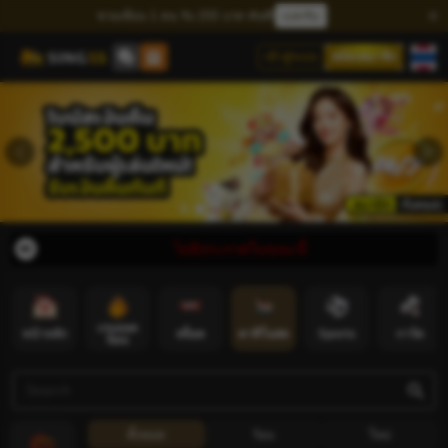
แลกรับ
ชวนเพื่อน 1 คน รับ 255 บาท ทันที!
เข้าสู่ระบบ
สมัครสมาชิก
ไม่มีประกาศในขณะนี้
เกมยอด
หน้าหลัก
สล็อต
คาสิโนสด
Sports
การ์ด
นิยม
ทั้งหมด
ร้อน
ใหม่