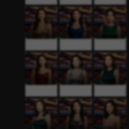
AndarBahar QD13
Baccarat QC01
Baccarat QC02
Blockchain
Blockchain
Blockchain
Baccarat QC03
Baccarat QC05
Baccarat QC06
Blockchain
Blockchain
Blockchain
Baccarat QC07
Baccarat QD01
Baccarat QD02