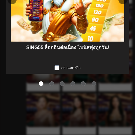
Baccarat E3
Baccarat E7
Baccarat GC01
Baccarat GC02
Baccarat GC03
Baccarat GC05
SING55 ล็อกอินต่อเนื่อง โบนัสพุ่งทุกวัน!
อย่าแสดงอีก
Baccarat GC06
Baccarat RB01
Baccarat RB02
Baccarat S05
Baccarat S06
Baccarat S07