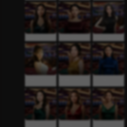
Bid Baccarat D11
Bid Baccarat D12
Bid Baccarat DG09
Bid Baccarat DG10
Blackjack A16
Blockchain
AndarBahar QC13
Blockchain
Blockchain
Blockchain