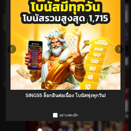
EZUGI
การเดิมพันแบล็คแจ็
รูเล็ตความเร็ว
อันดาร์ บาฮาร์
คบราซิลทั้งหมด
อเมริกัน
PlayTech
ALLBET
รูเล็ตอาหรับ
รูเล็ตอัตโนมัติ
รูเล็ตอัตโนมัติ 2
WM
PRETTYGAMING
SING55 ล็อกอินต่อเนื่อง โบนัสพุ่งทุกวัน!
บาคาร่า บราซิล
บาคาร่า บราซิล NC
บาคาร่า ราปิดโด
บราซิเลโร
อย่าแสดงอีก