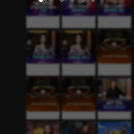
บาคาร่าโชว์ดาวน์
บาคาร่า โซรี
บาคาร่า โซรี NC
สด
บาคาร่าสควีซญี่ปุ่น
บาคาร่าสควีซญี่ปุ่น
บาคาร่า VZN 1
NC
บาคาร่า VZN 2
บาคาร่า VZN 3
เดิมพันบาคาร่า