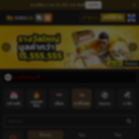
แลกรับ
ชวนเพื่อน 1 คน รับ 255 บาท ทันที!
เข้าสู่ระบบ
สมัครสมาชิก
ีประกาศในขณะนี้
เกมยอด
หน้าหลัก
สล็อต
คาสิโนสด
Sports
การ์ด
นิยม
ทั้งหมด
ร้อน
ใหม่