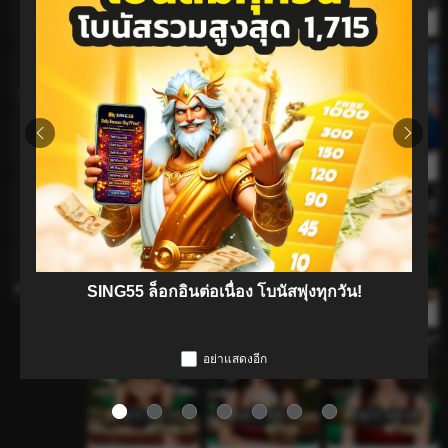
บาคาร่า C02
บาคาร่า C03
บาคาร่า C04
EZUGI
PlayTech
ALLBET
บาคาร่า C05
บาคาร่า C06
บาคาร่า C07
WM
PRETTYGAMING
SING55 ล็อกอินต่อเนื่อง โบนัสพุ่งทุกวัน!
บาคาร่า D01
บาคาร่า D02
บาคาร่า D03
อย่าแสดงอีก