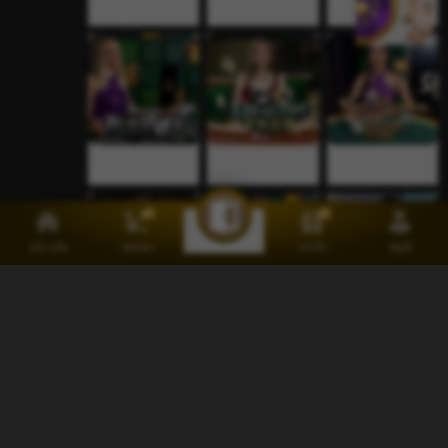
แบล็คแจ็คไร้
สมบัติคาร์นิวัล
ดีลักซ์แบล็คแจ็ค D
ขอบเขต ดี
ดีลักซ์แบล็คแจ็ค
มังกรเสือ ดี
ปลา กุ้ง ปู เอ็ม
เอ็ม
หน้าหลัก
บอกต่อ
รางวัล
บัญชี
ลงทะเบียน
ป๊อกเด้ง ดี
ป๊อกเด้ง เอ็ม
รูเล็ต ซี