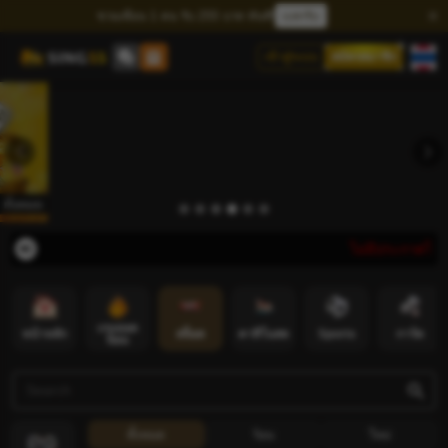
แลกรับ
ชวนเพื่อน 1 คน รับ 255 บาท ทันที!
เข้าสู่ระบบ
สมัครสมาชิก
ไม่มีประกาศในขณะนี้
เกมยอด
หน้าหลัก
สล็อต
คาสิโนสด
Sports
การ์ด
นิยม
ทั้งหมด
ร้อน
ใหม่