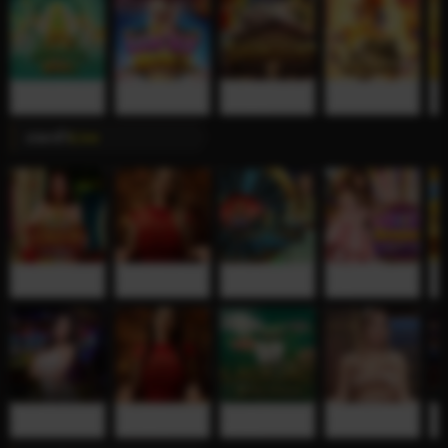
Mahjong Ways 2
Lucky Neko
Wild Bounty
Ways of the Qilin
ปิน
Showdown
แนะนำ
Live
Crazy Time
Speed Baccarat A
พายุฟ้าผ่า
สวีทโบนันซ่าแคนดี้
Gol
แลนด์
Baccarat
Thai Speed
First Person
Blackjack Infinite
Bac
Baccarat A
Blackjack