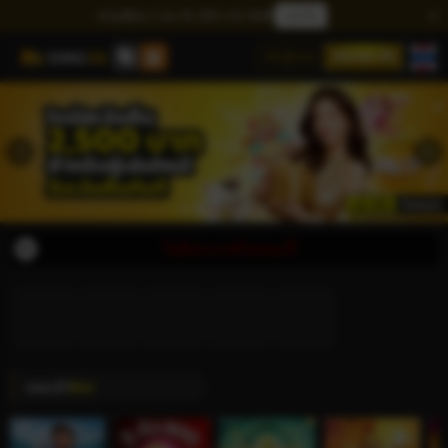
แลกรับ
ชวนเพื่อน 1 คน รับ 255 บาท ทันที!
เข้าสู่ระบบ
สมัครสมาชิก
ไม่มีประกาศในขณะนี้
แนะนำ
Hot